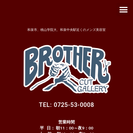
メ
内
ニ
容
ュ
を
ー
ス
キ
和泉市、桃山学院大、和泉中央駅近くのメンズ美容室
ッ
プ
TEL:
0725-53-0008
営業時間
平 日： 朝11：00～夜9：00